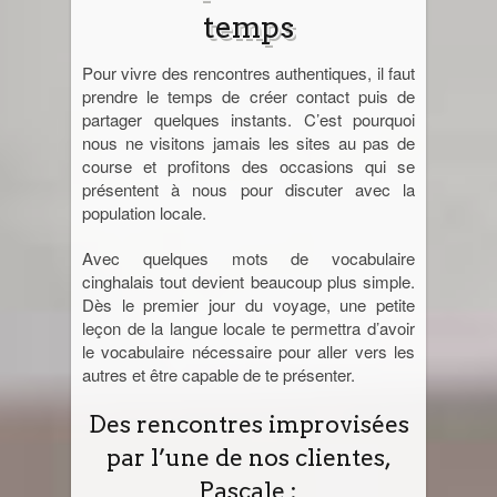
temps
Jordanie
Pour vivre des rencontres authentiques, il faut
prendre le temps de créer contact puis de
La Réunion
partager quelques instants. C’est pourquoi
nous ne visitons jamais les sites au pas de
Madagascar
course et profitons des occasions qui se
présentent à nous pour discuter avec la
Malaisie
population locale.
Avec quelques mots de vocabulaire
Maroc
cinghalais tout devient beaucoup plus simple.
Dès le premier jour du voyage, une petite
Népal
leçon de la langue locale te permettra d’avoir
le vocabulaire nécessaire pour aller vers les
Ouzbékistan
autres et être capable de te présenter.
Des rencontres improvisées
Pérou
par l’une de nos clientes,
Sénégal
Pascale :