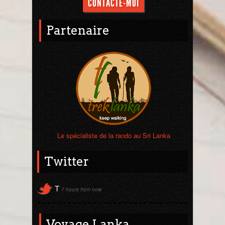
CONTACTE-MOI
Partenaire
Le spécialiste de la rando au Sri Lanka
Twitter
T
7 hours from now
Voyage Lanka