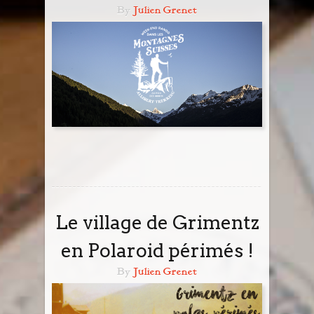
By
Julien Grenet
Jordanie
La Réunion
Madagascar
Malaisie
Maroc
Népal
Le village de Grimentz
Ouzbékistan
en Polaroid périmés !
Pérou
By
Julien Grenet
Sénégal