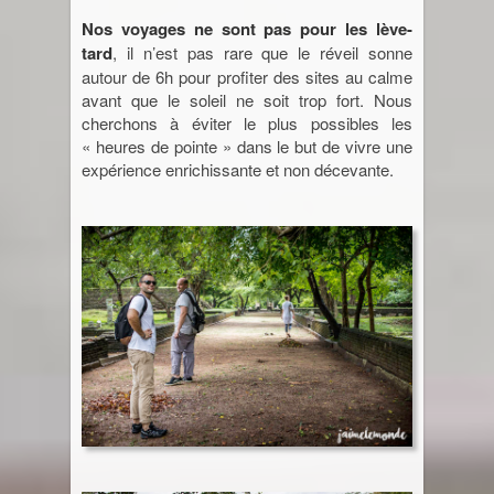
Nos voyages ne sont pas pour les lève-
Jordanie
tard
, il n’est pas rare que le réveil sonne
autour de 6h pour profiter des sites au calme
avant que le soleil ne soit trop fort. Nous
La Réunion
cherchons à éviter le plus possibles les
« heures de pointe » dans le but de vivre une
Madagascar
expérience enrichissante et non décevante.
Malaisie
Maroc
Népal
Ouzbékistan
Pérou
Sénégal