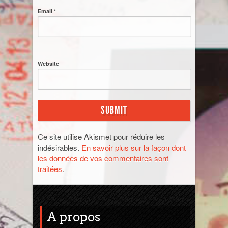
Email *
Jordanie
La Réunion
Website
Madagascar
Malaisie
Maroc
Ce site utilise Akismet pour réduire les
Népal
indésirables.
En savoir plus sur la façon dont
les données de vos commentaires sont
traitées
.
Ouzbékistan
Pérou
A propos
Sénégal