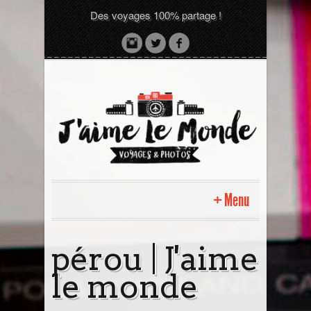
Des voyages 100% partage !
Menu
Accueil
pérou | J'aime
le monde
Sri Lanka avec moi