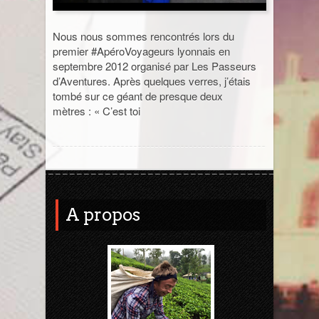
Sri Lanka
Nous nous sommes rencontrés lors du
premier #ApéroVoyageurs lyonnais en
Thaïlande
septembre 2012 organisé par Les Passeurs
d’Aventures. Après quelques verres, j’étais
Turquie
tombé sur ce géant de presque deux
mètres : « C’est toi
A propos