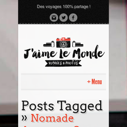
Des voyages 100% partage !
Menu
Accueil
Posts Tagged
»
Sri Lanka avec moi
Nomade