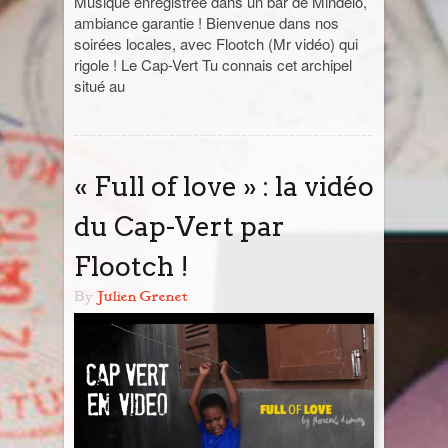
Musique enregistrée dans un bar de Mindelo,
ambiance garantie ! Bienvenue dans nos
Jordanie
soirées locales, avec Flootch (Mr vidéo) qui
rigole ! Le Cap-Vert Tu connais cet archipel
situé au
La Réunion
Madagascar
« Full of love » : la vidéo
Malaisie
du Cap-Vert par
Maroc
Flootch !
Népal
By
Julien Grenet
Ouzbékistan
Pérou
Sénégal