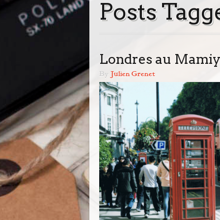
Posts Tagg
Londres au Mamiya 
By
Julien Grenet