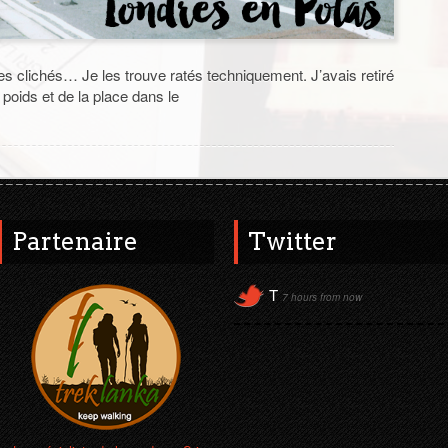
es clichés… Je les trouve ratés techniquement. J’avais retiré
oids et de la place dans le
Partenaire
Twitter
T
7 hours from now