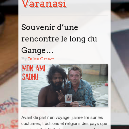
Varanasi
Tout savoir
Blog
Prochain départ avec moi
Destinations
Souvenir d’une
Road Book : Voyage en liberté
Europe
Photos & Infos en vrac
rencontre le long du
Angleterre
Des Polas & des Mains !
Road Book : Devis
Cambodge
Gange…
Allemagne
Infos en vrac
Canada
By
Julien Grenet
Belgique
Nouveau Brunswick
Ça parle de photo
Cap-Vert
Catalogne
Yukon
Ma galerie photo vintage
Chine
Italie
Suisse
Egypte
Guatemala
Avant de partir en voyage, j’aime lire sur les
coutumes, traditions et religions des pays que
Inde