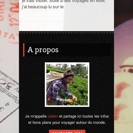
je vais visiter. Suite à des voyages en Asie,
j’ai beaucoup lu sur le
Jordanie
La Réunion
Madagascar
A propos
Malaisie
Maroc
Népal
Ouzbékistan
Pérou
Je m'appelle
Julien
et partage ici toutes les infos
et bons plans pour voyager autour du monde.
Sénégal