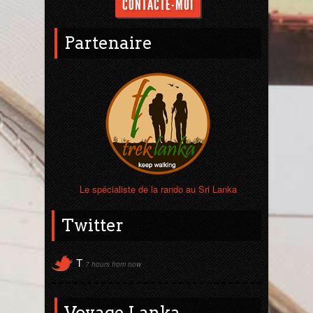
CONTACTE-MOI
Sri Lanka
Partenaire
Thaïlande
Turquie
Le spécialiste de la rando au Sri Lanka
Twitter
T
7 hours from now
Voyage Lanka