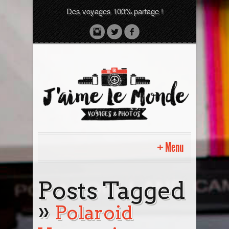
Des voyages 100% partage !
Menu
Accueil
Posts Tagged
»
Sri Lanka avec moi
Polaroid