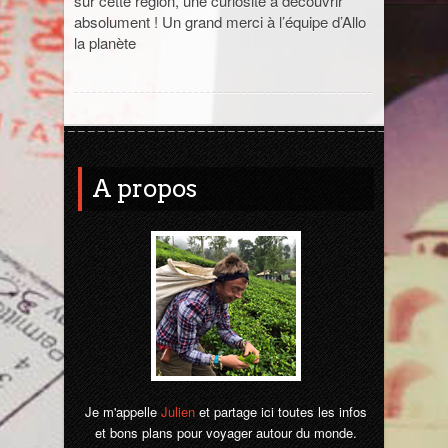
sur cette région, une curiosité à découvrir
absolument ! Un grand merci à l’équipe d’Allo
Jordanie
la planète
La Réunion
Madagascar
A propos
Malaisie
Maroc
Népal
Ouzbékistan
Pérou
Je m'appelle
Julien
et partage ici toutes les infos
Sénégal
et bons plans pour voyager autour du monde.