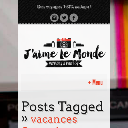
Des voyages 100% partage !
Menu
Accueil
Posts Tagged
»
Sri Lanka avec moi
vacances