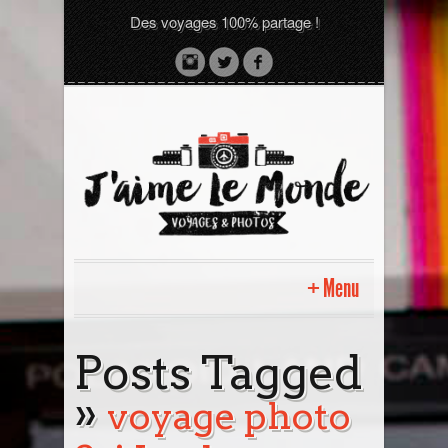
Des voyages 100% partage !
Menu
Accueil
Posts Tagged
»
Sri Lanka avec moi
voyage photo