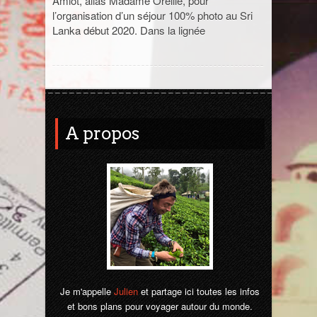
Amiot, alias Madame Oreille, pour
l’organisation d’un séjour 100% photo au Sri
Jordanie
Lanka début 2020. Dans la lignée
La Réunion
Madagascar
A propos
Malaisie
Maroc
Népal
Ouzbékistan
Pérou
Je m'appelle
Julien
et partage ici toutes les infos
Sénégal
et bons plans pour voyager autour du monde.