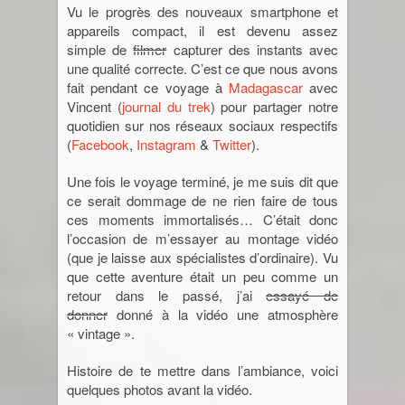
Vu le progrès des nouveaux smartphone et
appareils compact, il est devenu assez
Jordanie
simple de
filmer
capturer des instants avec
une qualité correcte. C’est ce que nous avons
La Réunion
fait pendant ce voyage à
Madagascar
avec
Vincent (
journal du trek
) pour partager notre
quotidien sur nos réseaux sociaux respectifs
Madagascar
(
Facebook
,
Instagram
&
Twitter
).
Malaisie
Une fois le voyage terminé, je me suis dit que
ce serait dommage de ne rien faire de tous
Maroc
ces moments immortalisés… C’était donc
l’occasion de m’essayer au montage vidéo
(que je laisse aux spécialistes d’ordinaire). Vu
Népal
que cette aventure était un peu comme un
retour dans le passé, j’ai
essayé de
Ouzbékistan
donner
donné à la vidéo une atmosphère
« vintage ».
Pérou
Histoire de te mettre dans l’ambiance, voici
quelques photos avant la vidéo.
Sénégal