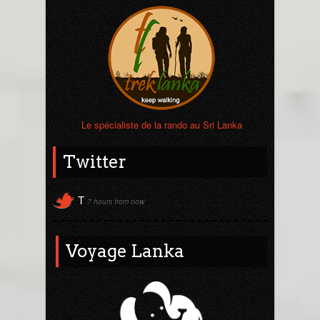
Le spécialiste de la rando au Sri Lanka
Twitter
T
7 hours from now
Voyage Lanka