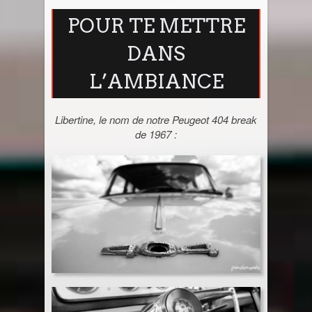
POUR TE METTRE
Sri Lanka
DANS
Thaïlande
L’AMBIANCE
Turquie
Libertine, le nom de notre Peugeot 404 break
de 1967 :