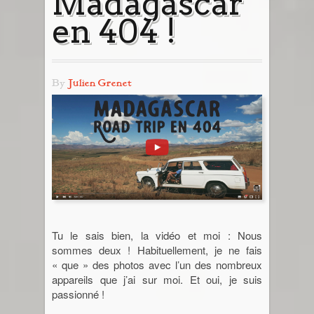
Madagascar
Tout savoir
Blog
en 404 !
Prochain départ avec moi
Destinations
Road Book : Voyage en liberté
Europe
Photos & Infos en vrac
By
Julien Grenet
Angleterre
Des Polas & des Mains !
Road Book : Devis
Cambodge
Allemagne
Infos en vrac
Canada
Belgique
Nouveau Brunswick
Ça parle de photo
Cap-Vert
Catalogne
Yukon
Ma galerie photo vintage
Chine
Italie
Tu le sais bien, la vidéo et moi : Nous
Suisse
Egypte
sommes deux ! Habituellement, je ne fais
« que » des photos avec l’un des nombreux
Guatemala
appareils que j’ai sur moi. Et oui, je suis
passionné !
Inde