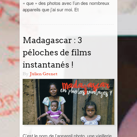
« que » des photos avec l’un des nombreux
appareils que j’ai sur moi. Et
Sri Lanka
Thaïlande
Madagascar : 3
Turquie
péloches de films
instantanés !
By
Julien Grenet
C’est le nom de l’appareil photo, une vieillerie