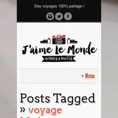
Des voyages 100% partage !
Menu
Accueil
Posts Tagged
»
Sri Lanka avec moi
voyage