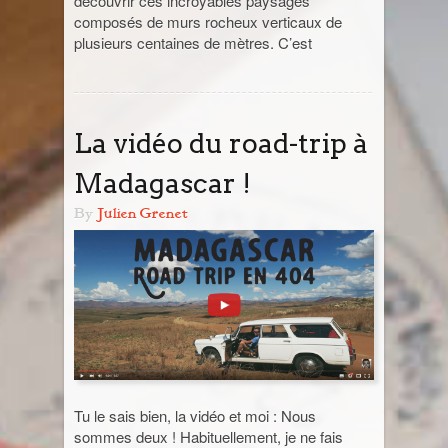
découvrir ces incroyables paysages
composés de murs rocheux verticaux de
Jordanie
plusieurs centaines de mètres. C’est
La Réunion
La vidéo du road-trip à
Madagascar
Madagascar !
Malaisie
By
Julien Grenet
Maroc
Népal
Ouzbékistan
Pérou
Tu le sais bien, la vidéo et moi : Nous
Sénégal
sommes deux ! Habituellement, je ne fais