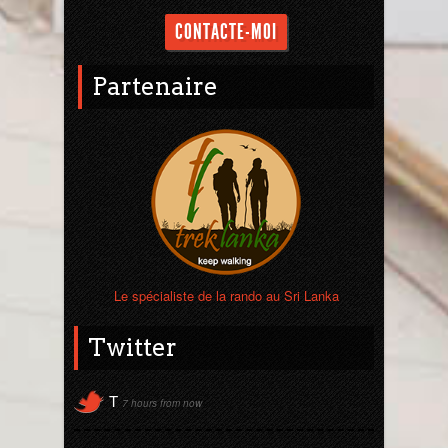
CONTACTE-MOI
Partenaire
Le spécialiste de la rando au Sri Lanka
Twitter
T
7 hours from now