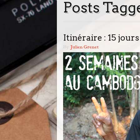
Posts Tagg
Itinéraire : 15 jou
By
Julien Grenet