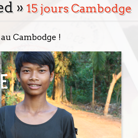
ed »
15 jours Cambodge
rs au Cambodge !