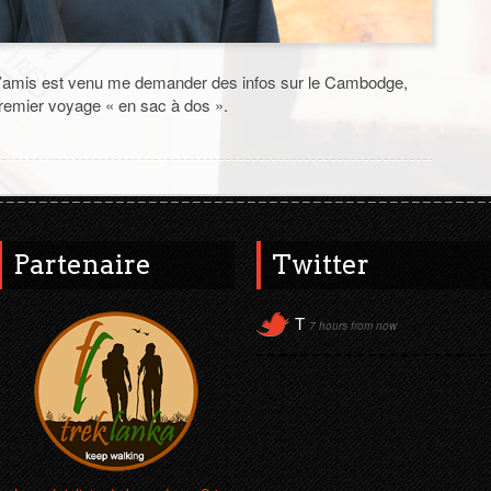
 d’amis est venu me demander des infos sur le Cambodge,
 premier voyage « en sac à dos ».
Partenaire
Twitter
T
7 hours from now