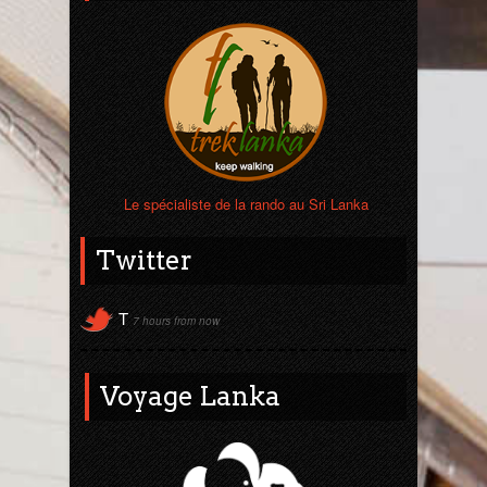
Sri Lanka
Thaïlande
Turquie
Le spécialiste de la rando au Sri Lanka
Twitter
T
7 hours from now
Voyage Lanka