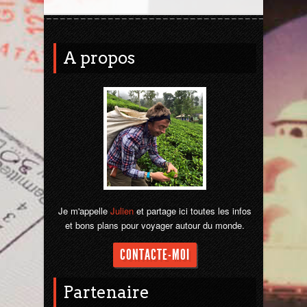
Jordanie
A propos
La Réunion
Madagascar
Malaisie
Maroc
Népal
Je m'appelle
Julien
et partage ici toutes les infos
et bons plans pour voyager autour du monde.
Ouzbékistan
CONTACTE-MOI
Pérou
Partenaire
Sénégal