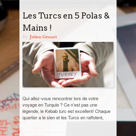
Tout savoir
Blog
Les Turcs en 5 Polas &
Prochain départ avec moi
Destinations
Mains !
Road Book : Voyage en liberté
Europe
Photos & Infos en vrac
By
Julien Grenet
Angleterre
Des Polas & des Mains !
Road Book : Devis
Cambodge
Allemagne
Infos en vrac
Canada
Belgique
Nouveau Brunswick
Ça parle de photo
Cap-Vert
Catalogne
Yukon
Ma galerie photo vintage
Chine
Italie
Qui allez-vous rencontrer lors de votre
Suisse
Egypte
voyage en Turquie ? Ce n’est pas une
légende, le Kebab turc est excellent! Chaque
quartier a le sien et les Turcs en raffolent,
Guatemala
Inde