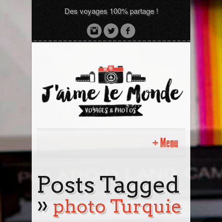
Des voyages 100% partage !
Menu
Accueil
Posts Tagged
»
Sri Lanka avec moi
photo Turquie