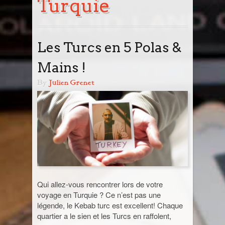
Turquie
Tout savoir
Blog
Prochain départ avec moi
Destinations
Les Turcs en 5 Polas &
Road Book : Voyage en liberté
Europe
Photos & Infos en vrac
Mains !
Angleterre
Des Polas & des Mains !
Road Book : Devis
Cambodge
By
Julien Grenet
Allemagne
Infos en vrac
Canada
Belgique
Nouveau Brunswick
Ça parle de photo
Cap-Vert
Catalogne
Yukon
Ma galerie photo vintage
Chine
Italie
Suisse
Egypte
Qui allez-vous rencontrer lors de votre
voyage en Turquie ? Ce n’est pas une
Guatemala
légende, le Kebab turc est excellent! Chaque
quartier a le sien et les Turcs en raffolent,
Inde