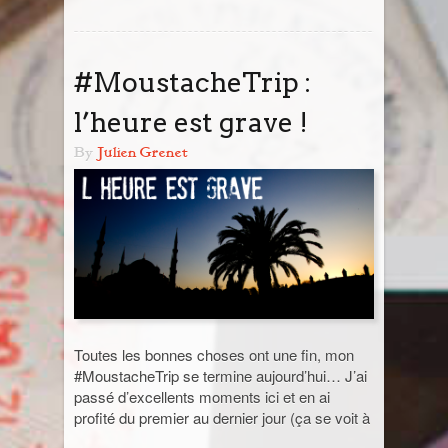
Jordanie
#MoustacheTrip :
La Réunion
l’heure est grave !
Madagascar
By
Julien Grenet
Malaisie
Maroc
Népal
Ouzbékistan
Toutes les bonnes choses ont une fin, mon
#MoustacheTrip se termine aujourd’hui… J’ai
Pérou
passé d’excellents moments ici et en ai
profité du premier au dernier jour (ça se voit à
Sénégal