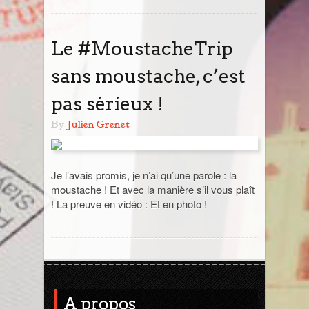
Sri Lanka
Le #MoustacheTrip
Thaïlande
sans moustache, c’est
Turquie
pas sérieux !
By
Julien Grenet
Je l’avais promis, je n’ai qu’une parole : la
moustache ! Et avec la manière s’il vous plaît
! La preuve en vidéo : Et en photo !
A propos