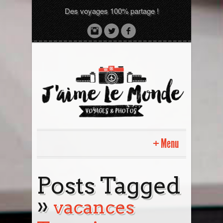
Des voyages 100% partage !
Menu
Accueil
Posts Tagged
»
Sri Lanka avec moi
vacances