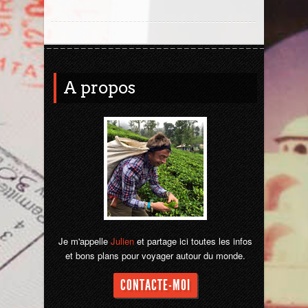
Jordanie
La Réunion
A propos
Madagascar
Malaisie
Maroc
Népal
Ouzbékistan
Je m'appelle
Julien
et partage ici toutes les infos
et bons plans pour voyager autour du monde.
Pérou
CONTACTE-MOI
Sénégal