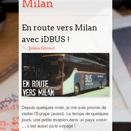
Milan
Tout savoir
Blog
Prochain départ avec moi
Destinations
En route vers Milan
Road Book : Voyage en liberté
Europe
Photos & Infos en vrac
avec iDBUS !
Angleterre
Des Polas & des Mains !
Road Book : Devis
Cambodge
By
Julien Grenet
Allemagne
Infos en vrac
Canada
Belgique
Nouveau Brunswick
Ça parle de photo
Cap-Vert
Catalogne
Yukon
Ma galerie photo vintage
Chine
Italie
Suisse
Egypte
Depuis quelques mois, je me suis promis de
visiter l’Europe (aussi). Le temps de quelques
Guatemala
jours, une petite évasion dans un pays voisin
… c’est aussi ça le voyage !
Inde