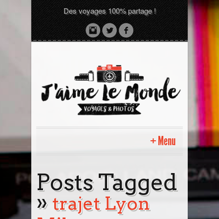
Des voyages 100% partage !
Menu
Accueil
Posts Tagged
»
Sri Lanka avec moi
trajet Lyon