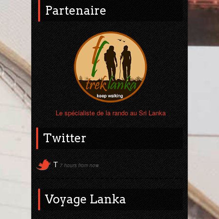
Partenaire
Sri Lanka
Thaïlande
Turquie
Le spécialiste de la rando au Sri Lanka
Twitter
T
7 hours from now
Voyage Lanka