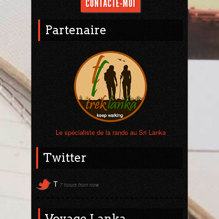
CONTACTE-MOI
Sri Lanka
Partenaire
Thaïlande
Turquie
Le spécialiste de la rando au Sri Lanka
Twitter
T
7 hours from now
Voyage Lanka