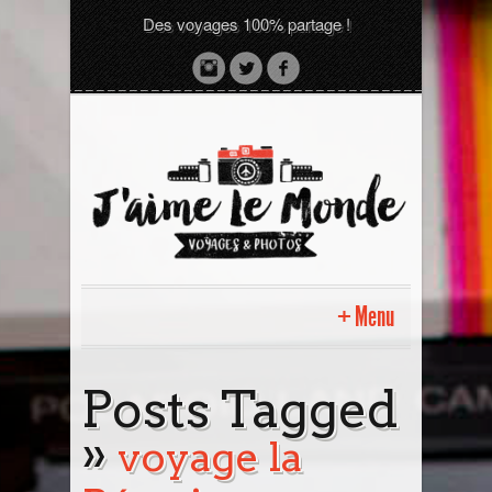
Des voyages 100% partage !
Menu
Accueil
Posts Tagged
»
Sri Lanka avec moi
voyage la