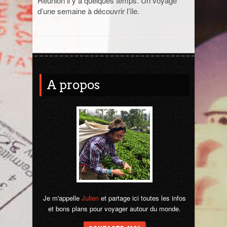
Réunion il y a quelques temps. Un voyage
d’une semaine à découvrir l’île.
Jordanie
La Réunion
Madagascar
A propos
Malaisie
Maroc
Népal
Ouzbékistan
Pérou
Je m'appelle
Julien
et partage ici toutes les infos
et bons plans pour voyager autour du monde.
Sénégal