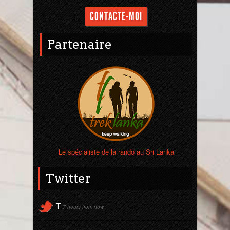
CONTACTE-MOI
Partenaire
Le spécialiste de la rando au Sri Lanka
Twitter
T
7 hours from now