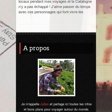
locaux pendant mes voyages et la Catalogne
n’y a pas échappé ! J’aime passer du temps
Sri Lanka
avec ces personnages qui font vivre les
Thaïlande
Turquie
A propos
Je m'appelle
Julien
et partage ici toutes les infos
et bons plans pour voyager autour du monde.