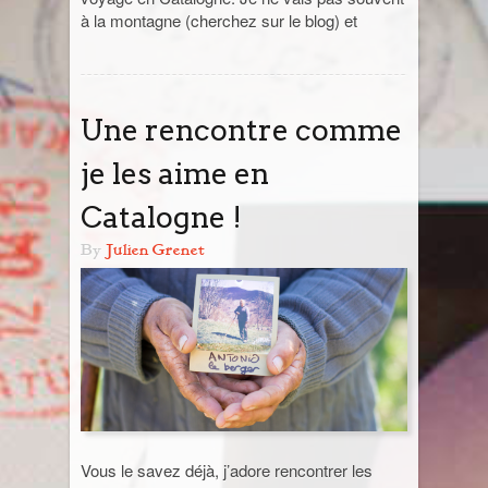
à la montagne (cherchez sur le blog) et
Jordanie
La Réunion
Une rencontre comme
Madagascar
je les aime en
Malaisie
Catalogne !
By
Julien Grenet
Maroc
Népal
Ouzbékistan
Pérou
Vous le savez déjà, j’adore rencontrer les
Sénégal